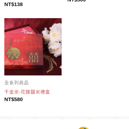
NT$
138
全系列商品
千金米-花嫁囍米禮盒
NT$
580