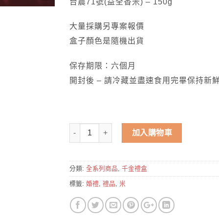
台農71號(益全香米) – 150g
大量採購另專案報價
盒子顏色是隨機出貨
保存期限：六個月
開封後 – 請冷藏並盡速食用完畢保持新鮮
數量
加入購物車
分類:
全系列商品
,
千金禮盒
標籤:
婚禮
,
禮品
,
米