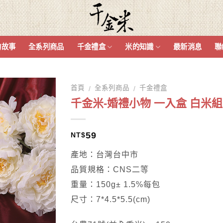
的故事
全系列商品
千金禮盒
米的知識
最新消息
聯
首頁
全系列商品
千金禮盒
/
/
千金米-婚禮小物 一入盒 白米組
59
NT$
產地：台灣台中市
品質規格：CNS二等
重量：150g± 1.5%每包
尺寸：7*4.5*5.5(cm)