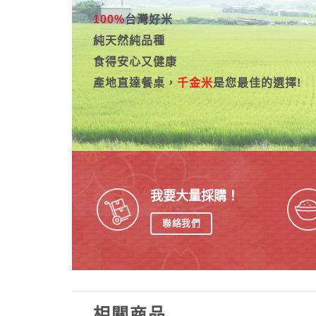
100%
台灣好米
純天然純品種
食得安心又健康
產地直達餐桌，
千金米
是您最佳的選擇!
我要大量採購！
聯絡我們
相關商品