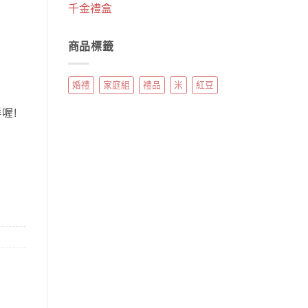
千金禮盒
商品標籤
婚禮
家庭組
禮品
米
紅豆
喔!