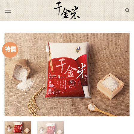
Skip
to
content
特價