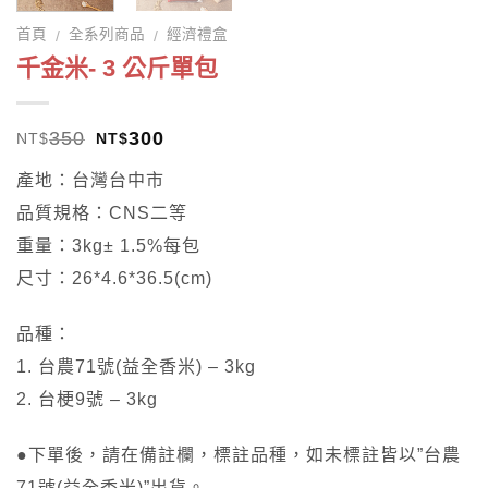
首頁
全系列商品
經濟禮盒
/
/
千金米- 3 公斤單包
350
300
NT$
NT$
產地：台灣台中市
品質規格：CNS二等
重量：3kg± 1.5%每包
尺寸：26*4.6*36.5(cm)
品種：
1. 台農71號(益全香米) – 3kg
2. 台梗9號 – 3kg
●下單後，請在備註欄，標註品種，如未標註皆以”台農
71號(益全香米)”出貨。