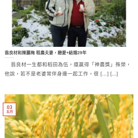
翁良材和陳麗梅 稻農夫妻，戀愛+結婚29年
翁良材一生都和稻田為伍，還贏得「神農獎」殊榮，
他說，若不是老婆常伴身邊一起工作，很 […] [...]
03
五月