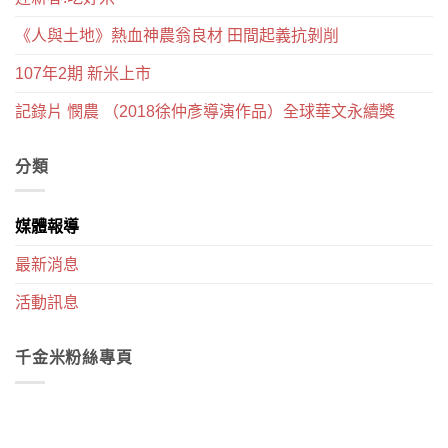
《人與土地》熱血神農翁良材 田間起義抗剝削
107年2期 新米上市
記錄片 憫農 （2018徐仲彥導演作品）全球華文永續獎
分類
媒體報導
最新消息
活動訊息
千金米粉絲專頁