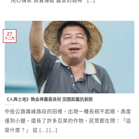
用心傳承 真實傳遞 農業的精神 [...]
27
十二月
《人與土地》熱血神農翁良材 田間起義抗剝削
中投公路霧峰路段的田裡，出現一種長相不起眼，高度
僅到小腿，還長了許多豆莢的作物，民眾都在問：「這
是什麼？」 這 […] [...]