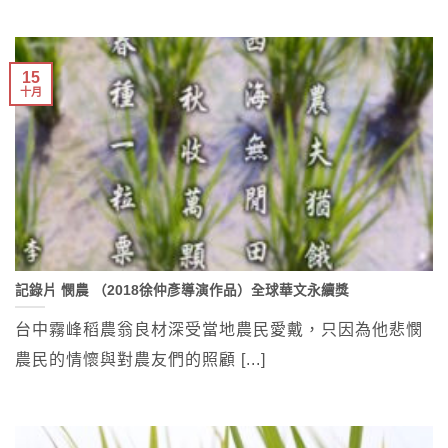
15
十月
記錄片 憫農 （2018徐仲彥導演作品）全球華文永續獎
台中霧峰稻農翁良材深受當地農民愛戴，只因為他悲憫
農民的情懷與對農友們的照顧 [...]